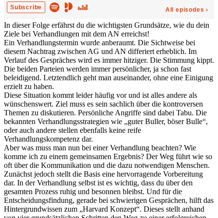
In dieser Folge erfährst du die wichtigsten Grundsätze, wie du dein
Ziele bei Verhandlungen mit dem AN erreichst!
Ein Verhandlungstermin wurde anberaumt. Die Sichtweise bei
diesem Nachtrag zwischen AG und AN differiert erheblich. Im
Verlauf des Gespräches wird es immer hitziger. Die Stimmung kippt.
Die beiden Parteien werden immer persönlicher, ja schon fast
beleidigend. Letztendlich geht man auseinander, ohne eine Einigung
erzielt zu haben.
Diese Situation kommt leider häufig vor und ist alles andere als
wünschenswert. Ziel muss es sein sachlich über die kontroversen
Themen zu diskutieren. Persönliche Angriffe sind dabei Tabu. Die
bekannten Verhandlungsstrategien wie „guter Buller, böser Bulle“,
oder auch andere stellen ebenfalls keine reife
Verhandlungskompetenz dar.
Aber was muss man nun bei einer Verhandlung beachten? Wie
komme ich zu einem gemeinsamen Ergebnis? Der Weg führt wie so
oft über die Kommunikation und die dazu notwendigen Menschen.
Zunächst jedoch stellt die Basis eine hervorragende Vorbereitung
dar. In der Verhandlung selbst ist es wichtig, dass du über den
gesamten Prozess ruhig und besonnen bleibst. Und für die
Entscheidungsfindung, gerade bei schwierigen Gesprächen, hilft das
Hintergrundwissen zum „Harvard Konzept“. Dieses stellt anhand
von vier grundsätzlichen Schritten den Weg zu einer erfolgreichen