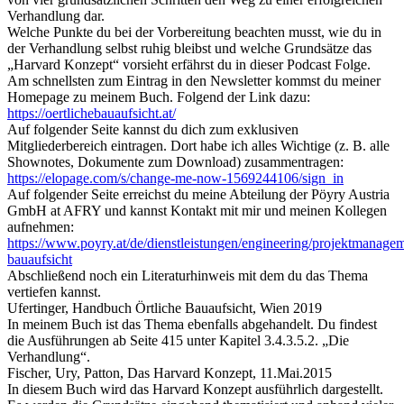
Verhandlung dar.
Welche Punkte du bei der Vorbereitung beachten musst, wie du in
der Verhandlung selbst ruhig bleibst und welche Grundsätze das
„Harvard Konzept“ vorsieht erfährst du in dieser Podcast Folge.
Am schnellsten zum Eintrag in den Newsletter kommst du meiner
Homepage zu meinem Buch. Folgend der Link dazu:
https://oertlichebauaufsicht.at/
Auf folgender Seite kannst du dich zum exklusiven
Mitgliederbereich eintragen. Dort habe ich alles Wichtige (z. B. alle
Shownotes, Dokumente zum Download) zusammentragen:
https://elopage.com/s/change-me-now-1569244106/sign_in
Auf folgender Seite erreichst du meine Abteilung der Pöyry Austria
GmbH at AFRY und kannst Kontakt mit mir und meinen Kollegen
aufnehmen:
https://www.poyry.at/de/dienstleistungen/engineering/projektmanage
bauaufsicht
Abschließend noch ein Literaturhinweis mit dem du das Thema
vertiefen kannst.
Ufertinger, Handbuch Örtliche Bauaufsicht, Wien 2019
In meinem Buch ist das Thema ebenfalls abgehandelt. Du findest
die Ausführungen ab Seite 415 unter Kapitel 3.4.3.5.2. „Die
Verhandlung“.
Fischer, Ury, Patton, Das Harvard Konzept, 11.Mai.2015
In diesem Buch wird das Harvard Konzept ausführlich dargestellt.