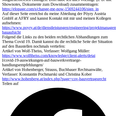
Shownotes, Dokumente zum Download) zusammentragen:
https://elopage.com/s/change-me-now-1569244106/sign_in
Auf dieser Seite erreichst du meine Abteilung der Pöyry Austria
GmbH at AFRY und kannst Kontakt mit mir und meinen Kollegen
aufnehmen:
https://www.poyry.at/de/dienstleistungen/engineering/projektmanage
bauaufsicht
Folgend die Links zu den beiden rechtlichen Abhandlungen zum
Thema Covid 19. Damit kannst du die rechtliche Seite der Situation
auf den Baustellen nochmals vertiefen:
Artikel von Wolf-Theiss, Verfasser: Wolfgang Müller:
https://www.wolftheiss.com/knowledge/client-alerts/detai
l/covid-19-auswirkungen-auf-bauwerkvertraege-
handlungsempfehlungen/
Artikel von Hohenberger, Strauss, Buchbauer Rechtsanwälte,
Verfasser: Konstantin Pochmarski und Christina Kober
http://www.hohenberg.at/index.php?page=cov-bauvertragsrecht
Teilen auf