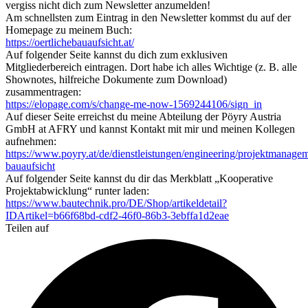
vergiss nicht dich zum Newsletter anzumelden!
Am schnellsten zum Eintrag in den Newsletter kommst du auf der
Homepage zu meinem Buch:
https://oertlichebauaufsicht.at/
Auf folgender Seite kannst du dich zum exklusiven
Mitgliederbereich eintragen. Dort habe ich alles Wichtige (z. B. alle
Shownotes, hilfreiche Dokumente zum Download)
zusammentragen:
https://elopage.com/s/change-me-now-1569244106/sign_in
Auf dieser Seite erreichst du meine Abteilung der Pöyry Austria
GmbH at AFRY und kannst Kontakt mit mir und meinen Kollegen
aufnehmen:
https://www.poyry.at/de/dienstleistungen/engineering/projektmanage
bauaufsicht
Auf folgender Seite kannst du dir das Merkblatt „Kooperative
Projektabwicklung“ runter laden:
https://www.bautechnik.pro/DE/Shop/artikeldetail?
IDArtikel=b66f68bd-cdf2-46f0-86b3-3ebffa1d2eae
Teilen auf