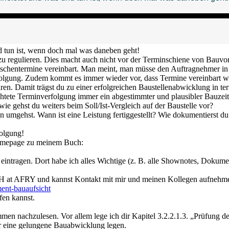
d tun ist, wenn doch mal was daneben geht!
 zu regulieren. Dies macht auch nicht vor der Terminschiene von Bauvo
ischentermine vereinbart. Man meint, man müsse den Auftragnehmer in
olgung. Zudem kommt es immer wieder vor, dass Termine vereinbart we
n. Damit trägst du zu einer erfolgreichen Baustellenabwicklung in ter
richtete Terminverfolgung immer ein abgestimmter und plausibler Bauzei
ie gehst du weiters beim Soll/Ist-Vergleich auf der Baustelle vor?
nen umgehst. Wann ist eine Leistung fertiggestellt? Wie dokumentierst 
folgung!
Homepage zu meinem Buch:
h eintragen. Dort habe ich alles Wichtige (z. B. alle Shownotes, Do
mbH at AFRY und kannst Kontakt mit mir und meinen Kollegen aufnehm
ment-bauaufsicht
fen kannst.
en nachzulesen. Vor allem lege ich dir Kapitel 3.2.2.1.3. „Prüfung 
ür eine gelungene Bauabwicklung legen.