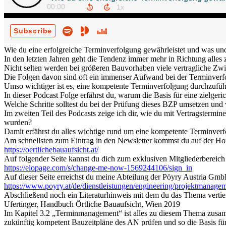
Wie du eine erfolgreiche Terminverfolgung gewährleistet und was un
In den letzten Jahren geht die Tendenz immer mehr in Richtung alles
Nicht selten werden bei größeren Bauvorhaben viele vertragliche Zw
Die Folgen davon sind oft ein immenser Aufwand bei der Terminverf
Umso wichtiger ist es, eine kompetente Terminverfolgung durchzuführe
In dieser Podcast Folge erfährst du, warum die Basis für eine zielge
Welche Schritte solltest du bei der Prüfung dieses BZP umsetzen und w
Im zweiten Teil des Podcasts zeige ich dir, wie du mit Vertragstermi
wurden?
Damit erfährst du alles wichtige rund um eine kompetente Terminver
Am schnellsten zum Eintrag in den Newsletter kommst du auf der 
https://oertlichebauaufsicht.at/
Auf folgender Seite kannst du dich zum exklusiven Mitgliederbereic
https://elopage.com/s/change-me-now-1569244106/sign_in
Auf dieser Seite erreichst du meine Abteilung der Pöyry Austria G
https://www.poyry.at/de/dienstleistungen/engineering/projektmanage
Abschließend noch ein Literaturhinweis mit dem du das Thema vertie
Ufertinger, Handbuch Örtliche Bauaufsicht, Wien 2019
Im Kapitel 3.2 „Terminmanagement“ ist alles zu diesem Thema zusamm
zukünftig kompetent Bauzeitpläne des AN prüfen und so die Basis f