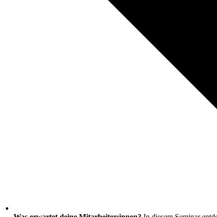
Was erwartet deine Mitarbeiter:innen?
In diesem Seminar entde