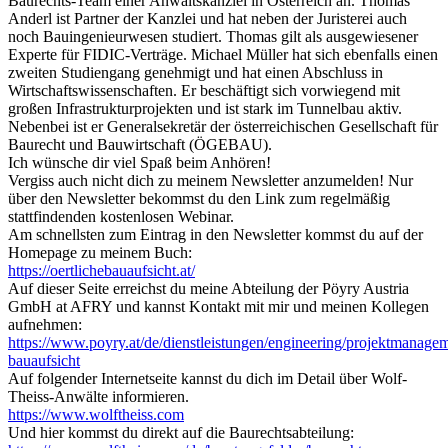
Baurechts-Team einer Anwaltskanzlei in Österreich an. Thomas
Anderl ist Partner der Kanzlei und hat neben der Juristerei auch
noch Bauingenieurwesen studiert. Thomas gilt als ausgewiesener
Experte für FIDIC-Verträge. Michael Müller hat sich ebenfalls einen
zweiten Studiengang genehmigt und hat einen Abschluss in
Wirtschaftswissenschaften. Er beschäftigt sich vorwiegend mit
großen Infrastrukturprojekten und ist stark im Tunnelbau aktiv.
Nebenbei ist er Generalsekretär der österreichischen Gesellschaft für
Baurecht und Bauwirtschaft (ÖGEBAU).
Ich wünsche dir viel Spaß beim Anhören!
Vergiss auch nicht dich zu meinem Newsletter anzumelden! Nur
über den Newsletter bekommst du den Link zum regelmäßig
stattfindenden kostenlosen Webinar.
Am schnellsten zum Eintrag in den Newsletter kommst du auf der
Homepage zu meinem Buch:
https://oertlichebauaufsicht.at/
Auf dieser Seite erreichst du meine Abteilung der Pöyry Austria
GmbH at AFRY und kannst Kontakt mit mir und meinen Kollegen
aufnehmen:
https://www.poyry.at/de/dienstleistungen/engineering/projektmanage
bauaufsicht
Auf folgender Internetseite kannst du dich im Detail über Wolf-
Theiss-Anwälte informieren.
https://www.wolftheiss.com
Und hier kommst du direkt auf die Baurechtsabteilung: