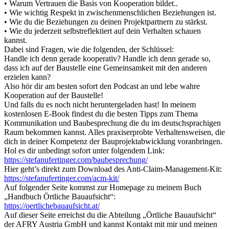
• Warum Vertrauen die Basis von Kooperation bildet..
• Wie wichtig Respekt in zwischenmenschlichen Beziehungen ist.
• Wie du die Beziehungen zu deinen Projektpartnern zu stärkst.
• Wie du jederzeit selbstreflektiert auf dein Verhalten schauen
kannst.
Dabei sind Fragen, wie die folgenden, der Schlüssel:
Handle ich denn gerade kooperativ? Handle ich denn gerade so,
dass ich auf der Baustelle eine Gemeinsamkeit mit den anderen
erzielen kann?
Also hör dir am besten sofort den Podcast an und lebe wahre
Kooperation auf der Baustelle!
Und falls du es noch nicht heruntergeladen hast! In meinem
kostenlosen E-Book findest du die besten Tipps zum Thema
Kommunikation und Baubesprechung die du im deutschsprachigen
Raum bekommen kannst. Alles praxiserprobte Verhaltensweisen, die
dich in deiner Kompetenz der Bauprojektabwicklung voranbringen.
Hol es dir unbedingt sofort unter folgendem Link:
https://stefanufertinger.com/baubesprechung/
Hier geht’s direkt zum Download des Anti-Claim-Management-Kit:
https://stefanufertinger.com/acm-kit/
Auf folgender Seite kommst zur Homepage zu meinem Buch
„Handbuch Örtliche Bauaufsicht“:
https://oertlichebauaufsicht.at/
Auf dieser Seite erreichst du die Abteilung „Örtliche Bauaufsicht“
der AFRY Austria GmbH und kannst Kontakt mit mir und meinen