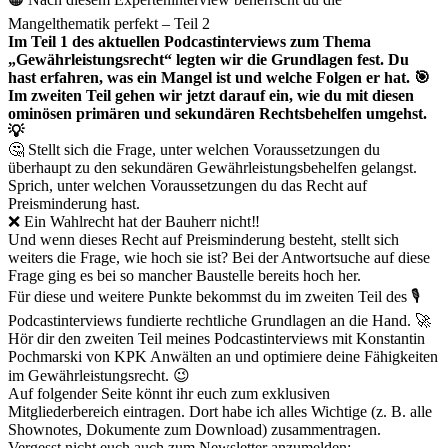
Mangelthematik perfekt – Teil 2
Im Teil 1 des aktuellen Podcastinterviews zum Thema
„Gewährleistungsrecht“ legten wir die Grundlagen fest. Du
hast erfahren, was ein Mangel ist und welche Folgen er hat. 🎯
Im zweiten Teil gehen wir jetzt darauf ein, wie du mit diesen
ominösen primären und sekundären Rechtsbehelfen umgehst.
💡
🤔 Stellt sich die Frage, unter welchen Voraussetzungen du
überhaupt zu den sekundären Gewährleistungsbehelfen gelangst.
Sprich, unter welchen Voraussetzungen du das Recht auf
Preisminderung hast.
❌ Ein Wahlrecht hat der Bauherr nicht‼️
Und wenn dieses Recht auf Preisminderung besteht, stellt sich
weiters die Frage, wie hoch sie ist? Bei der Antwortsuche auf diese
Frage ging es bei so mancher Baustelle bereits hoch her.
Für diese und weitere Punkte bekommst du im zweiten Teil des 🎙️
Podcastinterviews fundierte rechtliche Grundlagen an die Hand. 🚀
Hör dir den zweiten Teil meines Podcastinterviews mit Konstantin
Pochmarski von KPK Anwälten an und optimiere deine Fähigkeiten
im Gewährleistungsrecht. 😉
Auf folgender Seite könnt ihr euch zum exklusiven
Mitgliederbereich eintragen. Dort habe ich alles Wichtige (z. B. alle
Shownotes, Dokumente zum Download) zusammentragen.
Vergesst nicht euch auch zum Newsletter anzumelden: