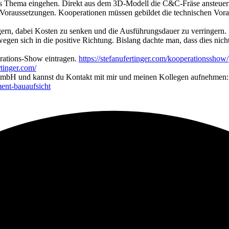
ives Thema eingehen. Direkt aus dem 3D-Modell die C&C-Fräse ansteu
r Voraussetzungen. Kooperationen müssen gebildet die technischen Vora
gern, dabei Kosten zu senken und die Ausführungsdauer zu verringern.
en sich in die positive Richtung. Bislang dachte man, dass dies nicht
erations-Show eintragen.
https://stefanufertinger.com/kooperationsshow/
rtinger.com/
a GmbH und kannst du Kontakt mit mir und meinen Kollegen aufnehmen:
ment-bauaufsicht