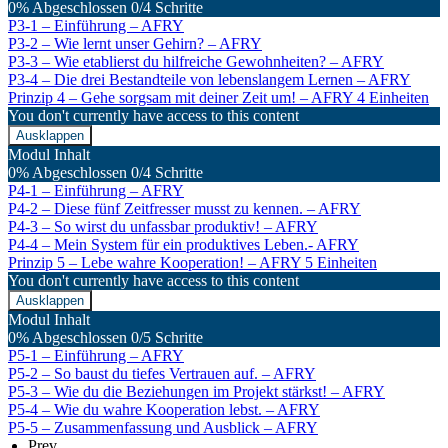
0% Abgeschlossen
0/4 Schritte
P3-1 – Einführung – AFRY
P3-2 – Wie lernt unser Gehirn? – AFRY
P3-3 – Wie etablierst du hilfreiche Gewohnheiten? – AFRY
P3-4 – Die drei Bestandteile von lebenslangem Lernen – AFRY
Prinzip 4 – Gehe sorgsam mit deiner Zeit um! – AFRY
4 Einheiten
You don't currently have access to this content
Ausklappen
Modul Inhalt
0% Abgeschlossen
0/4 Schritte
P4-1 – Einführung – AFRY
P4-2 – Diese fünf Zeitfresser musst zu kennen. – AFRY
P4-3 – So wirst du unfassbar produktiv! – AFRY
P4-4 – Mein System für ein produktives Leben.- AFRY
Prinzip 5 – Lebe wahre Kooperation! – AFRY
5 Einheiten
You don't currently have access to this content
Ausklappen
Modul Inhalt
0% Abgeschlossen
0/5 Schritte
P5-1 – Einführung – AFRY
P5-2 – So baust du tiefes Vertrauen auf. – AFRY
P5-3 – Wie du die Beziehungen im Projekt stärkst! – AFRY
P5-4 – Wie du wahre Kooperation lebst. – AFRY
P5-5 – Zusammenfassung und Ausblick – AFRY
Prev