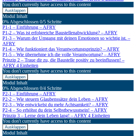
You don't currently have access to this content
Ausklappen
Modul Inhalt
0% Abgeschlossen
0/5 Schritte
P1-1 – Einführung – AFRY
P1-2 – Was ist erfolgreiche Baustellenabwicklung? – AFRY
P1-3 – Warum der Umgang mit deinen Emotionen so wichtig ist. –
AFRY
P1-4 – Wie funktioniert das Verantwortungsprinzip? – AFRY
P1-5 – Wie übernehme ich die volle Verantwortung? – AFRY
Prinzip 2 – Traue dir zu, die Baustelle positiv zu beeinflussen! –
AFRY
4 Einheiten
You don't currently have access to this content
Ausklappen
Modul Inhalt
0% Abgeschlossen
0/4 Schritte
P2-1 – Einführung – AFRY
P2-2 – Wie steuern Glaubenssätze dein Leben – AFRY
P2-3 – Wie entwickelst du mehr Achtsamkeit? – AFRY
P2-4 – So erhöhst du dein Selbstbewusstsein! – AFRY
Prinzip 3 – Lerne dein Leben lang! – AFRY
4 Einheiten
You don't currently have access to this content
Ausklappen
Modul Inhalt