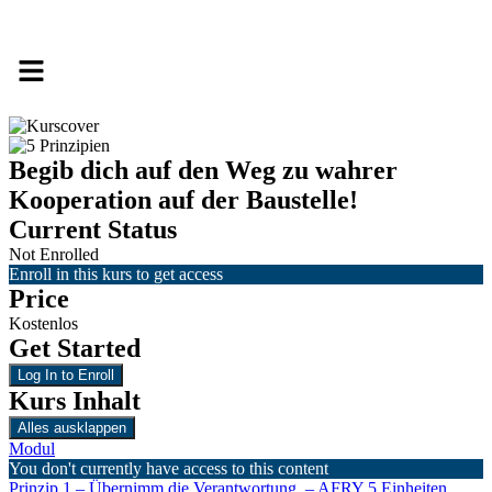
Begib dich auf den Weg zu wahrer
Kooperation auf der Baustelle!
Current Status
Not Enrolled
Enroll in this kurs to get access
Price
Kostenlos
Get Started
Log In to Enroll
Kurs Inhalt
Alles ausklappen
Modul
You don't currently have access to this content
Prinzip 1 – Übernimm die Verantwortung. – AFRY
5 Einheiten