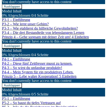
You don't currently have access to this content
zu
beeinflussen!
Ausklappen
Prinzip
Modul Inhalt
3
0% Abgeschlossen
0/4 Schritte
–
P3-1 – Einführung
Lerne
P3-2 – Wie lernt unser Gehirn?
dein
Leben
P3-3 – Wie etablierst du hilfreiche Gewohnheiten?
lang!
P3-4 – Die drei Bestandteile von lebenslangem Lernen
Prinzip 4 – Gehe sorgsam mit deiner Zeit um!
4 Einheiten
You don't currently have access to this content
Ausklappen
Prinzip
Modul Inhalt
4
0% Abgeschlossen
0/4 Schritte
–
P4-1 – Einführung
Gehe
P4-2 – Diese fünf Zeitfresser musst zu kennen.
sorgsam
mit
P4-3 – So wirst du unfassbar produktiv!
deiner
P4-4 – Mein System für ein produktives Leben.
Zeit
Prinzip 5 – Lebe wahre Kooperation!
5 Einheiten
um!
You don't currently have access to this content
Ausklappen
Prinzip
Modul Inhalt
5
0% Abgeschlossen
0/5 Schritte
–
P5-1 – Einführung
Lebe
P5-2 – So baust du tiefes Vertrauen auf
wahre
Kooperation!