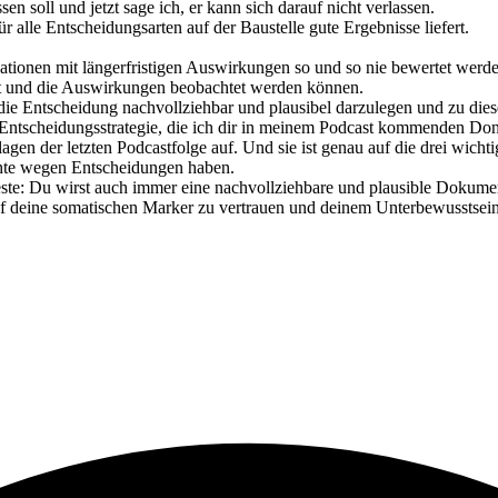
en soll und jetzt sage ich, er kann sich darauf nicht verlassen.
 alle Entscheidungsarten auf der Baustelle gute Ergebnisse liefert.
uationen mit längerfristigen Auswirkungen so und so nie bewertet werd
elt und die Auswirkungen beobachtet werden können.
r die Entscheidung nachvollziehbar und plausibel darzulegen und zu die
n Entscheidungsstrategie, die ich dir in meinem Podcast kommenden Donn
en der letzten Podcastfolge auf. Und sie ist genau auf die drei wichti
chte wegen Entscheidungen haben.
ste: Du wirst auch immer eine nachvollziehbare und plausible Dokume
uf deine somatischen Marker zu vertrauen und deinem Unterbewusstsein