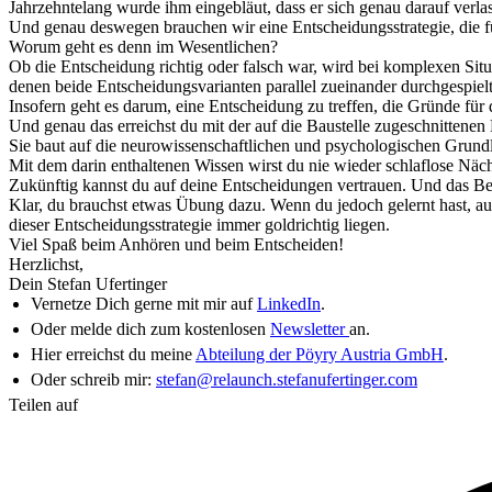
Jahrzehntelang wurde ihm eingebläut, dass er sich genau darauf verlass
Und genau deswegen brauchen wir eine Entscheidungsstrategie, die für
Worum geht es denn im Wesentlichen?
Ob die Entscheidung richtig oder falsch war, wird bei komplexen Sit
denen beide Entscheidungsvarianten parallel zueinander durchgespi
Insofern geht es darum, eine Entscheidung zu treffen, die Gründe fü
Und genau das erreichst du mit der auf die Baustelle zugeschnittene
Sie baut auf die neurowissenschaftlichen und psychologischen Grundlag
Mit dem darin enthaltenen Wissen wirst du nie wieder schlaflose Nä
Zukünftig kannst du auf deine Entscheidungen vertrauen. Und das Be
Klar, du brauchst etwas Übung dazu. Wenn du jedoch gelernt hast, a
dieser Entscheidungsstrategie immer goldrichtig liegen.
Viel Spaß beim Anhören und beim Entscheiden!
Herzlichst,
Dein Stefan Ufertinger
Vernetze Dich gerne mit mir auf
LinkedIn
.
Oder melde dich zum kostenlosen
Newsletter
an.
Hier erreichst du meine
Abteilung der Pöyry Austria GmbH
.
Oder schreib mir:
stefan@relaunch.stefanufertinger.com
Teilen auf