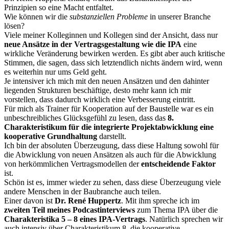
Prinzipien so eine Macht entfaltet.
Wie können wir die
substanziellen Probleme
in unserer Branche
lösen?
Viele meiner Kolleginnen und Kollegen sind der Ansicht, dass nur
neue Ansätze in der Vertragsgestaltung wie die IPA
eine
wirkliche Veränderung bewirken werden. Es gibt aber auch kritische
Stimmen, die sagen, dass sich letztendlich nichts ändern wird, wenn
es weiterhin nur ums Geld geht.
Je intensiver ich mich mit den neuen Ansätzen und den dahinter
liegenden Strukturen beschäftige, desto mehr kann ich mir
vorstellen, dass dadurch wirklich eine Verbesserung eintritt.
Für mich als Trainer für Kooperation auf der Baustelle war es ein
unbeschreibliches Glücksgefühl zu lesen, dass das
8.
Charakteristikum für die integrierte Projektabwicklung eine
kooperative Grundhaltung
darstellt.
Ich bin der absoluten Überzeugung, dass diese Haltung sowohl für
die Abwicklung von neuen Ansätzen als auch für die Abwicklung
von herkömmlichen Vertragsmodellen der
entscheidende Faktor
ist.
Schön ist es, immer wieder zu sehen, dass diese Überzeugung viele
andere Menschen in der Baubranche auch teilen.
Einer davon ist
Dr. René Huppertz
. Mit ihm spreche ich im
zweiten Teil meines Podcastinterviews
zum Thema IPA über die
Charakteristika 5 – 8 eines IPA-Vertrags
. Natürlich sprechen wir
auch intensiv über Charakteristikum 8, die kooperative