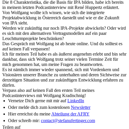
Die 8 Charakteristika, die die Basis für IPA bilden, habe ich bereits
in meinem letzten Podcastinterview mit René Huppertz erläutert.
Von Wolfgang wollte ich wissen, wie sich die integrierte
Projektabwicklung in Österreich darstellt und wie er die Zukunft
von IPA sieht.
Werden wir zukünftig nur noch IPA-Projekte abwickeln? Oder wird
es sich mit den alternativen Vertragsmodellen auf ein paar
Leuchtturmprojekte beschränken?
Das Gespräch mit Wolfgang ist ab heute online. Und du solltest es
auf keinen Fall verpassen!
Ich für meinen Teil habe es als äußerst angenehm erlebt und bin sehr
dankbar, dass sich Wolfgang trotz seiner vielen Termine Zeit für
mich genommen hat, um meine Fragen zu beantworten.
Es ist nämlich immer wieder spannend, sich mit Vordenkern und
Visionären unserer Branche zu unterhalten und deren Sichtweise zur
derzeitigen Situation und zur zukünftigen Entwicklung erfahren zu
dürfen.
Verpass also auf keinen Fall den ersten Teil meines
Podcastinterviews mit Wolfgang Kradischnig!
Vernetze Dich gerne mit mir auf
LinkedIn
Oder melde dich zum kostenlosen
Newsletter
Hier erreichst du meine
Abteilung der AFRY
Oder schreib mir:
contact@stefanufertinger.com
Teilen auf