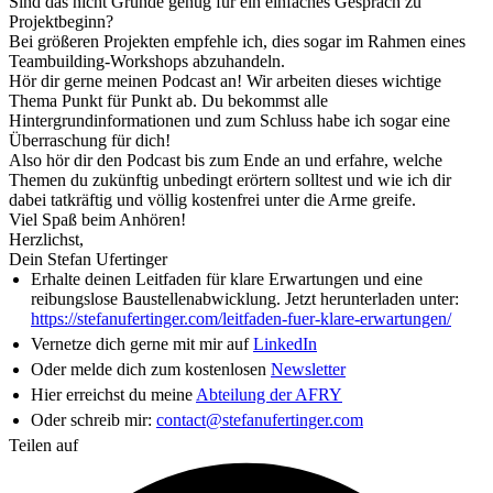
Sind das nicht Gründe genug für ein einfaches Gespräch zu
Projektbeginn?
Bei größeren Projekten empfehle ich, dies sogar im Rahmen eines
Teambuilding-Workshops abzuhandeln.
Hör dir gerne meinen Podcast an! Wir arbeiten dieses wichtige
Thema Punkt für Punkt ab. Du bekommst alle
Hintergrundinformationen und zum Schluss habe ich sogar eine
Überraschung für dich!
Also hör dir den Podcast bis zum Ende an und erfahre, welche
Themen du zukünftig unbedingt erörtern solltest und wie ich dir
dabei tatkräftig und völlig kostenfrei unter die Arme greife.
Viel Spaß beim Anhören!
Herzlichst,
Dein Stefan Ufertinger
Erhalte deinen Leitfaden für klare Erwartungen und eine
reibungslose Baustellenabwicklung. Jetzt herunterladen unter:
https://stefanufertinger.com/leitfaden-fuer-klare-erwartungen/
Vernetze dich gerne mit mir auf
LinkedIn
Oder melde dich zum kostenlosen
Newsletter
Hier erreichst du meine
Abteilung der AFRY
Oder schreib mir:
contact@stefanufertinger.com
Teilen auf