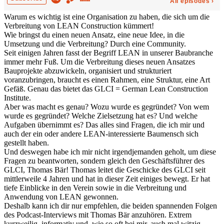
Warum es wichtig ist eine Organisation zu haben, die sich um die
Verbreitung von LEAN Construction kümmert!
Wie bringst du einen neuen Ansatz, eine neue Idee, in die
Umsetzung und die Verbreitung? Durch eine Community.
Seit einigen Jahren fasst der Begriff LEAN in unserer Baubranche
immer mehr Fuß. Um die Verbreitung dieses neuen Ansatzes
Bauprojekte abzuwickeln, organisiert und strukturiert
voranzubringen, braucht es einen Rahmen, eine Struktur, eine Art
Gefäß. Genau das bietet das GLCI = German Lean Construction
Institute.
Aber was macht es genau? Wozu wurde es gegründet? Von wem
wurde es gegründet? Welche Zielsetzung hat es? Und welche
Aufgaben übernimmt es? Das alles sind Fragen, die ich mir und
auch der ein oder andere LEAN-interessierte Baumensch sich
gestellt haben.
Und deswegen habe ich mir nicht irgendjemanden geholt, um diese
Fragen zu beantworten, sondern gleich den Geschäftsführer des
GLCI, Thomas Bär! Thomas leitet die Geschicke des GLCI seit
mittlerweile 4 Jahren und hat in dieser Zeit einiges bewegt. Er hat
tiefe Einblicke in den Verein sowie in die Verbreitung und
Anwendung von LEAN gewonnen.
Deshalb kann ich dir nur empfehlen, die beiden spannenden Folgen
des Podcast-Interviews mit Thomas Bär anzuhören. Extrem
kurzweilig, informativ und, wie so oft bei mir, auch mal witzig.