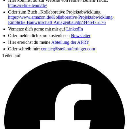
Hier kommst du zur Website von refine / Bülent Yildiz:
https://refine.team/de/
Oder zum Buch „Kollaborative Projektabwicklung:
https://www.amazon.de/Kollaborative-Projektabwicklung-
Einblicke-Bauwirtschaft-Anlagenbau/dp/3446475176
Vernetze dich gerne mit mir auf
LinkedIn
Oder melde dich zum kostenlosen
Newsletter
Hier erreichst du meine
Abteilung der AFRY
Oder schreib mir:
contact@stefanufertinger.com
Teilen auf