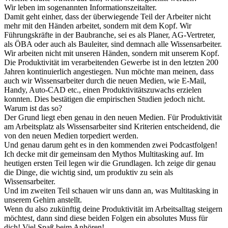
Wir leben im sogenannten Informationszeitalter.
Damit geht einher, dass der überwiegende Teil der Arbeiter nicht
mehr mit den Händen arbeitet, sondern mit dem Kopf. Wir
Führungskräfte in der Baubranche, sei es als Planer, AG-Vertreter,
als ÖBA oder auch als Bauleiter, sind demnach alle Wissensarbeiter.
Wir arbeiten nicht mit unseren Händen, sondern mit unserem Kopf.
Die Produktivität im verarbeitenden Gewerbe ist in den letzten 200
Jahren kontinuierlich angestiegen. Nun möchte man meinen, dass
auch wir Wissensarbeiter durch die neuen Medien, wie E-Mail,
Handy, Auto-CAD etc., einen Produktivitätszuwachs erzielen
konnten. Dies bestätigen die empirischen Studien jedoch nicht.
Warum ist das so?
Der Grund liegt eben genau in den neuen Medien. Für Produktivität
am Arbeitsplatz als Wissensarbeiter sind Kriterien entscheidend, die
von den neuen Medien torpediert werden.
Und genau darum geht es in den kommenden zwei Podcastfolgen!
Ich decke mit dir gemeinsam den Mythos Multitasking auf. Im
heutigen ersten Teil legen wir die Grundlagen. Ich zeige dir genau
die Dinge, die wichtig sind, um produktiv zu sein als
Wissensarbeiter.
Und im zweiten Teil schauen wir uns dann an, was Multitasking in
unserem Gehirn anstellt.
Wenn du also zukünftig deine Produktivität im Arbeitsalltag steigern
möchtest, dann sind diese beiden Folgen ein absolutes Muss für
dich! Viel Spaß beim Anhören!