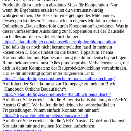
Produktivität ist auch ein absolutes Muss für Kooperation. Nur
wenn du Ergebnisse erzielst wirst du vertrauenswürdig
wahrgenommen. Die Basis für eine gelingendes Miteinander.
Deswegen ist diesem Thema auch ein eigenes Modul in meinem
Onlinekurs „Baustellenerfolg durch Kooperation“ gewidmet. Was in
dieser umfassenden Ausbildung zur Kooperation auf der Baustelle
noch alles auf dich wartet erfährst du hier:
https://stefanufertinger.com/baustellenerfolgdurchkooperation/
Und falls du es noch nicht heruntergeladen hast! In meinem
kostenlosen E-Book findest du die besten Tipps zum Thema
Kommunikation und Baubesprechung die du im deutschsprachigen
Raum bekommen kannst. Alles praxiserprobte Verhaltensweisen, die
dich in deiner Kompetenz der Bauprojektabwicklung voranbringen.
Hol es dir unbedingt sofort unter folgendem Link:
https://stefanufertinger.com/buecher/e-book-baubesprechung/
Auf folgender Seite kommst zur Homepage zu meinem Buch
„Handbuch Örtliche Bauaufsicht“:
https://stefanufertinger.com/buecher/handbuch-bauaufsicht/
Auf dieser Seite erreichst du die Bauwirtschaftsabteilung der AFRY
Austria GmbH. Wir helfen dir bei deinen bauwirtschaftlichen
Fragestellungen. Nimm einfach Kontakt mit mir auf:
https://afry.com/de-at/kompetenz/bauwirtschaft
Auf dieser Seite erreichst du die AFRY Austria GmbH und kannst
Kontakt mit mir und meinen Kollegen aufnehmen: