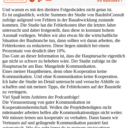
Und warum es mit den direkten Folgeshcäden nicht getan ist.
Es ist unglaublich, welche Summen der Studie von BauInfoConsult
zufolge aufgrund von Fehlern in der Bauabwicklung zustande
kommen. Die Studie hat die Fehlerkosten über die letzten Jahre
untersucht und dabei festgestellt, dass diese in konstant hohem
Ausmaß vorliegen. Wollen wir also etwas für die wirtschaftliche
Situation der Baubranche tun, dann sollten wir daran arbeiten, die
Fehlerkosten zu reduzieren. Diese liegen nämlich bei einem
Prozentsatz von deutlich über 10%.
Das Gute an dieser Information ist, dass die Hauptursache eigentlich
gar nicht so schwer zu beheben wäre. Der Studie zufolge ist die
Hauptursache am Bau: Mangelnde Kommunikation.
Eines meiner Hauptthemen, denn ohne Kooperation keine
Kommunikation. Und ohne Kommunikation keine Kooperation.
Ich habe die Studie im Detail untersucht und versuche Abhilfe zu
schaffen und mit meinen Tipps, die Fehlerkosten auf der Baustelle
zu verringern.
Viel Spaß beim Anhören der Podcastfolge!
Die Voraussetzung von guter Kommunikation ist
Kooperationsbereitschaft. Wollen die Projektbeteiligten nicht
miteinander arbeiten helfen alle Kommunikationstipps nicht weiter.
Wir müssen lernen uns kooperativ zu verhalten. Dann bauen wir
Vertrauen auf und gelingende Kommunikation passiert fast
automatisch. Wie das geht lernst du in meinem einzigartigen