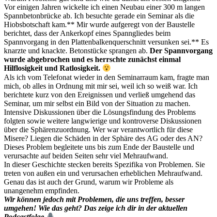
Vor einigen Jahren wickelte ich einen Neubau einer 300 m langen
Spannbetonbrücke ab. Ich besuchte gerade ein Seminar als die
Hiobsbotschaft kam.** Mir wurde aufgeregt von der Baustelle
berichtet, dass der Ankerkopf eines Spanngliedes beim
Spannvorgang in den Plattenbalkenquerschnitt versunken sei.** Es
knarzte und knackte. Betonstücke sprangen ab.
Der Spannvorgang
wurde abgebrochen und es herrschte zunächst einmal
Hilflosigkeit und Ratlosigkeit.
Als ich vom Telefonat wieder in den Seminarraum kam, fragte man
mich, ob alles in Ordnung mit mir sei, weil ich so weiß war. Ich
berichtete kurz von den Ereignissen und verließ umgehend das
Seminar, um mir selbst ein Bild von der Situation zu machen.
Intensive Diskussionen über die Lösungsfindung des Problems
folgten sowie weitere langwierige und kontroverse Diskussionen
über die Sphärenzuordnung. Wer war verantwortlich für diese
Misere? Liegen die Schäden in der Sphäre des AG oder des AN?
Dieses Problem begleitete uns bis zum Ende der Baustelle und
verursachte auf beiden Seiten sehr viel Mehraufwand.
In dieser Geschichte stecken bereits Spezifika von Problemen. Sie
treten von außen ein und verursachen erheblichen Mehraufwand.
Genau das ist auch der Grund, warum wir Probleme als
unangenehm empfinden.
Wir können jedoch mit Problemen, die uns treffen, besser
umgehen! Wie das geht? Das zeige ich dir in der aktuellen
Podcastfolge
.