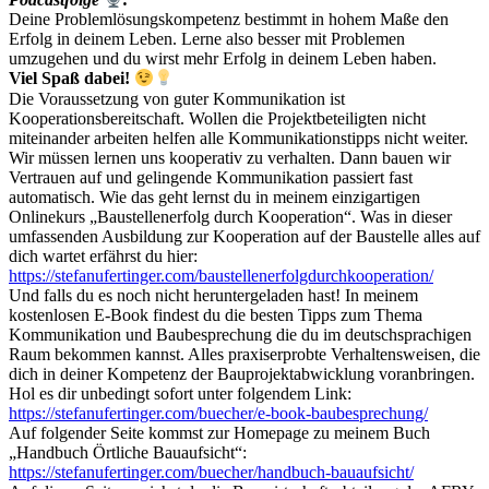
Deine Problemlösungskompetenz bestimmt in hohem Maße den
Erfolg in deinem Leben. Lerne also besser mit Problemen
umzugehen und du wirst mehr Erfolg in deinem Leben haben.
Viel Spaß dabei!
Die Voraussetzung von guter Kommunikation ist
Kooperationsbereitschaft. Wollen die Projektbeteiligten nicht
miteinander arbeiten helfen alle Kommunikationstipps nicht weiter.
Wir müssen lernen uns kooperativ zu verhalten. Dann bauen wir
Vertrauen auf und gelingende Kommunikation passiert fast
automatisch. Wie das geht lernst du in meinem einzigartigen
Onlinekurs „Baustellenerfolg durch Kooperation“. Was in dieser
umfassenden Ausbildung zur Kooperation auf der Baustelle alles auf
dich wartet erfährst du hier:
https://stefanufertinger.com/baustellenerfolgdurchkooperation/
Und falls du es noch nicht heruntergeladen hast! In meinem
kostenlosen E-Book findest du die besten Tipps zum Thema
Kommunikation und Baubesprechung die du im deutschsprachigen
Raum bekommen kannst. Alles praxiserprobte Verhaltensweisen, die
dich in deiner Kompetenz der Bauprojektabwicklung voranbringen.
Hol es dir unbedingt sofort unter folgendem Link:
https://stefanufertinger.com/buecher/e-book-baubesprechung/
Auf folgender Seite kommst zur Homepage zu meinem Buch
„Handbuch Örtliche Bauaufsicht“:
https://stefanufertinger.com/buecher/handbuch-bauaufsicht/